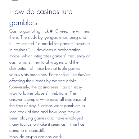
How do casinos lure 
gamblers
Casino gambling trick #10 keep the winners 
there. The study by iyengar, eliashberg and 
hui — entitled “ a model for gamers’ revenue 
in casinos ” — develops a mathematical 
model which integrates gamers’ frequency of 
casino visits, their total wagers and the 
distribution of those bets at table games 
versus slots machines. Patrons feel like they’re 
offsetting their losses by the free drinks. 
Conversely, the casino sees it as an easy 
way to lower players’ inhibitions. The 
answer is simple — remove all evidence of 
the time of day. Casinos want gamblers to 
lose track of time and how long they’ve 
been playing games and have employed 
many tactics to make it seem as if time has 
come to a standstill. 
How do crypto casinos work.