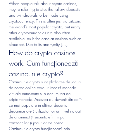
When people talk about crypto casinos, 
they’re referring to sites that allow deposits 
and withdrawals to be made using 
cryptocurrency. This is often just via bitcoin, 
the world’s most popular crypto, but many 
other cryptocurrencies are also often 
available, as is the case at casinos such as 
cloudbet. Due to its anonymity […]. 
How do crypto casinos 
work. Cum funcționează 
cazinourile crypto?
Cazinourile crypto sunt platforme de jocuri 
de noroc online care utilizează monede 
virtuale cunoscute sub denumirea de 
criptomonede. Acestea au devenit din ce în 
ce mai populare în ultimul deceniu, 
deoarece oferă utilizatorilor un nivel ridicat 
de anonimat și securitate în timpul 
tranzacțiilor și jocurilor de noroc.
Cazinourile crypto funcționează prin 