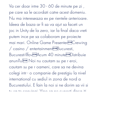
Va cer doar intre 30 - 60 de minute pe zi , 
pe care sa le acordati catre acest domeniu. 
Nu ma intereseaza ex pe rientele anterioare. 
Ideea de baza ar fi sa va ajut sa faceti un 
joc in Unity de la zero, iar la final daca vreti 
putem ince pe sa colaboram pe proiecte 
mai mari. Online Game PresenterCrewing 
/ casino / entertainmentBucuresti, 
Bucuresti-IlfovAcum 40 minuteDistribuie 
anun?ul Noi nu cautam su pe r eroi, 
cautam su pe r oameni, care sa ne devina 
colegi intr - o companie de prestigiu la nivel 
international cu sediul in zona de nord a 
Bucurestiului. E fain la noi si ne dorim sa vii si 
tu sa te convingi. Vino sa ne cunosti daca iti 
doresti un job flexibil, interactiv, cu 
posibilitatea reala de a avansa in cariera, 
abonament cazino 100. Cerinte: ' Engleza, 
nivel conversational; ' Studii : medii; ' Ex pe 
rienta repre zi nta un avantaj, dar nu este 
obligatorie, se va oferi training; ' As pe ct fi 
zi c placut si ingrijit. Ce oferim: ' Te vom 