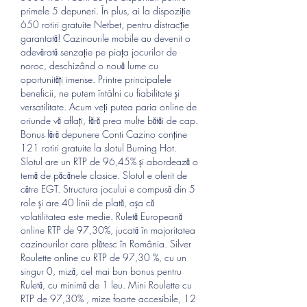
primele 5 depuneri. În plus, ai la dispoziție 
650 rotiri gratuite Netbet, pentru distracție 
garantată! Cazinourile mobile au devenit o 
adevărată senzație pe piața jocurilor de 
noroc, deschizând o nouă lume cu 
oportunități imense. Printre principalele 
beneficii, ne putem întâlni cu fiabilitate şi 
versatilitate. Acum veţi putea paria online de 
oriunde vă aflaţi, fără prea multe bătăi de cap. 
Bonus fără depunere Conti Cazino conține 
121 rotiri gratuite la slotul Burning Hot. 
Slotul are un RTP de 96,45% și abordează o 
temă de păcănele clasice. Slotul e oferit de 
către EGT. Structura jocului e compusă din 5 
role și are 40 linii de plată, așa că 
volatilitatea este medie. Ruletă Europeană 
online RTP de 97,30%, jucată în majoritatea 
cazinourilor care plătesc în România. Silver 
Roulette online cu RTP de 97,30 %, cu un 
singur 0, miză, cel mai bun bonus pentru 
Ruletă, cu minimă de 1 leu. Mini Roulette cu 
RTP de 97,30% , mize foarte accesibile, 12 