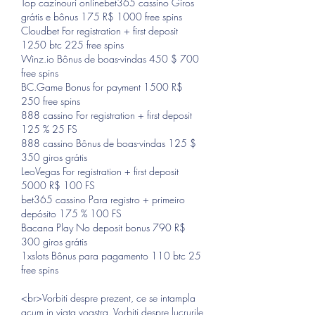
Top cazinouri onlinebet365 cassino Giros 
grátis e bônus 175 R$ 1000 free spins
Cloudbet For registration + first deposit 
1250 btc 225 free spins
Winz.io Bônus de boas-vindas 450 $ 700 
free spins
BC.Game Bonus for payment 1500 R$ 
250 free spins
888 cassino For registration + first deposit 
125 % 25 FS
888 cassino Bônus de boas-vindas 125 $ 
350 giros grátis
LeoVegas For registration + first deposit 
5000 R$ 100 FS
bet365 cassino Para registro + primeiro 
depósito 175 % 100 FS
Bacana Play No deposit bonus 790 R$ 
300 giros grátis
1xslots Bônus para pagamento 110 btc 25 
free spins
<br>Vorbiti despre prezent, ce se intampla 
acum in viata voastra. Vorbiti despre lucrurile 