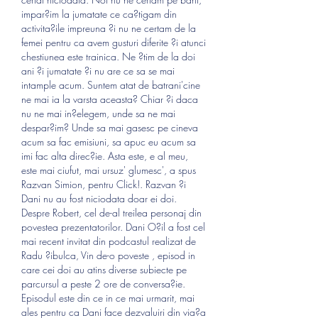
impar?im la jumatate ce ca?tigam din 
activita?ile impreuna ?i nu ne certam de la 
femei pentru ca avem gusturi diferite ?i atunci 
chestiunea este trainica. Ne ?tim de la doi 
ani ?i jumatate ?i nu are ce sa se mai 
intample acum. Suntem atat de batrani'cine 
ne mai ia la varsta aceasta? Chiar ?i daca 
nu ne mai in?elegem, unde sa ne mai 
despar?im? Unde sa mai gasesc pe cineva 
acum sa fac emisiuni, sa apuc eu acum sa 
imi fac alta direc?ie. Asta este, e al meu, 
este mai ciufut, mai ursuz' glumesc', a spus 
Razvan Simion, pentru Click!. Razvan ?i 
Dani nu au fost niciodata doar ei doi. 
Despre Robert, cel de-al treilea personaj din 
povestea prezentatorilor. Dani O?il a fost cel 
mai recent invitat din podcastul realizat de 
Radu ?ibulca, Vin de-o poveste , episod in 
care cei doi au atins diverse subiecte pe 
parcursul a peste 2 ore de conversa?ie. 
Episodul este din ce in ce mai urmarit, mai 
ales pentru ca Dani face dezvaluiri din via?a 