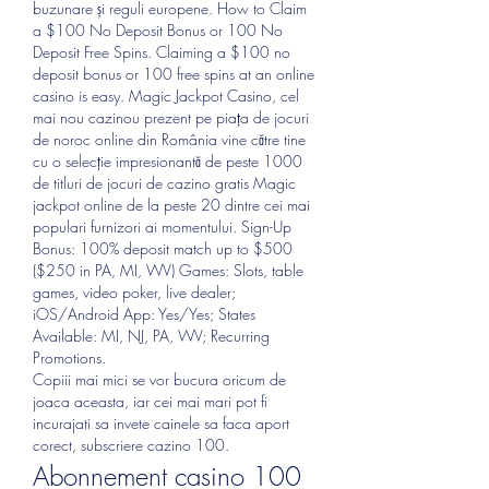
buzunare și reguli europene. How to Claim 
a $100 No Deposit Bonus or 100 No 
Deposit Free Spins. Claiming a $100 no 
deposit bonus or 100 free spins at an online 
casino is easy. Magic Jackpot Casino, cel 
mai nou cazinou prezent pe piața de jocuri 
de noroc online din România vine către tine 
cu o selecție impresionantă de peste 1000 
de titluri de jocuri de cazino gratis Magic 
jackpot online de la peste 20 dintre cei mai 
populari furnizori ai momentului. Sign-Up 
Bonus: 100% deposit match up to $500 
($250 in PA, MI, WV) Games: Slots, table 
games, video poker, live dealer; 
iOS/Android App: Yes/Yes; States 
Available: MI, NJ, PA, WV; Recurring 
Promotions. 
Copiii mai mici se vor bucura oricum de 
joaca aceasta, iar cei mai mari pot fi 
incurajati sa invete cainele sa faca aport 
corect, subscriere cazino 100.
Abonnement casino 100