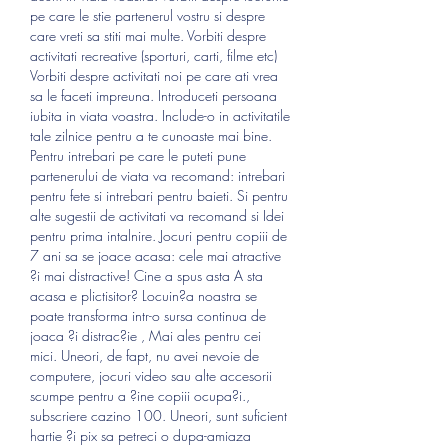
pe care le stie partenerul vostru si despre 
care vreti sa stiti mai multe. Vorbiti despre 
activitati recreative (sporturi, carti, filme etc) 
Vorbiti despre activitati noi pe care ati vrea 
sa le faceti impreuna. Introduceti persoana 
iubita in viata voastra. Include-o in activitatile 
tale zilnice pentru a te cunoaste mai bine. 
Pentru intrebari pe care le puteti pune 
partenerului de viata va recomand: intrebari 
pentru fete si intrebari pentru baieti. Si pentru 
alte sugestii de activitati va recomand si Idei 
pentru prima intalnire. Jocuri pentru copiii de 
7 ani sa se joace acasa: cele mai atractive 
?i mai distractive! Cine a spus asta A sta 
acasa e plictisitor? Locuin?a noastra se 
poate transforma intr-o sursa continua de 
joaca ?i distrac?ie , Mai ales pentru cei 
mici. Uneori, de fapt, nu avei nevoie de 
computere, jocuri video sau alte accesorii 
scumpe pentru a ?ine copiii ocupa?i., 
subscriere cazino 100. Uneori, sunt suficient 
hartie ?i pix sa petreci o dupa-amiaza 