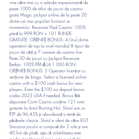
vine către tine cu o selecție impresionantă de 
peste 1000 de titluri de jocuri de cazino 
gratis Magic jackpot online de la peste 20 
dintre cei mai populari furnizori ai 
momentului. Recenzie Vlad Cazino: 100% 
până la 999 RON + 101 RUNDE 
GRATUITE: OBȚINEȚI BONUS: 4 Unul dintre 
operatorii de top la nivel mondial 8 tipuri de 
jocuri de cărți și 7 camere de cazino live 
Peste 30 de jocuri cu Jackpot Recenzie 
Betfair: 100% PÂNĂ LA 1 000 RON: 
OBȚINEȚI BONUS: 5 Operator licențiat cu 
secțiune de bingo. Select a licensed online 
casino with a $100 cash bonus for new 
players. Enter the $100 no deposit bonus 
codes 2023 USA if needed. Bonus fără 
depunere Conti Cazino conține 121 rotiri 
gratuite la slotul Burning Hot. Slotul are un 
RTP de 96,45% și abordează o temă de 
păcănele clasice. Slotul e oferit de către EGT. 
Structura jocului e compusă din 5 role și are 
40 linii de plată, așa că volatilitatea este 
medie. Las Vegas Casino este o casă de 