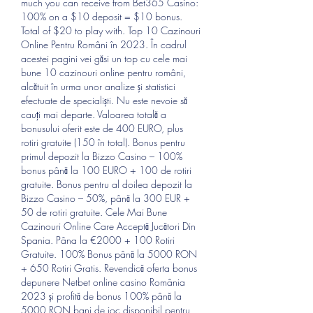
much you can receive from Bet365 Casino: 
100% on a $10 deposit = $10 bonus. 
Total of $20 to play with. Top 10 Cazinouri 
Online Pentru Români în 2023. În cadrul 
acestei pagini vei găsi un top cu cele mai 
bune 10 cazinouri online pentru români, 
alcătuit în urma unor analize și statistici 
efectuate de specialiști. Nu este nevoie să 
cauți mai departe. Valoarea totală a 
bonusului oferit este de 400 EURO, plus 
rotiri gratuite (150 în total). Bonus pentru 
primul depozit la Bizzo Casino – 100% 
bonus până la 100 EURO + 100 de rotiri 
gratuite. Bonus pentru al doilea depozit la 
Bizzo Casino – 50%, până la 300 EUR + 
50 de rotiri gratuite. Cele Mai Bune 
Cazinouri Online Care Acceptă Jucători Din 
Spania. Pâna la €2000 + 100 Rotiri 
Gratuite. 100% Bonus până la 5000 RON 
+ 650 Rotiri Gratis. Revendică oferta bonus 
depunere Netbet online casino România 
2023 și profită de bonus 100% până la 
5000 RON bani de joc disponibil pentru 