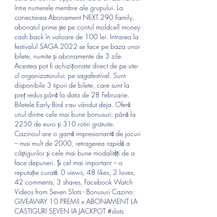
între numerele membre ale grupului. La 
conectarea Abonament NEXT 290 Family, 
abonatul prime ște pe contul moldcell money 
cash back în valoare de 100 lei. Intrarea la 
festivalul SAGA 2022 se face pe baza unor 
bilete, numite și abonamente de 3 zile. 
Acestea pot fi achiziționate direct de pe site-
ul organizatorului, pe sagafestival. Sunt 
disponibile 3 tipuri de bilete, care sunt la 
preț redus până la data de 28 Februarie. 
Biletele Early Bird s-au vândut deja. Oferă 
unul dintre cele mai bune bonusuri: până la 
2250 de euro și 310 rotiri gratuite. 
Cazinoul are o gamă impresionantă de jocuri 
– mai mult de 2000, retragerea rapidă a 
câștigurilor și cele mai bune modalități de a 
face depuneri. Și cel mai important – o 
reputație curată. 0 views, 48 likes, 2 loves, 
42 comments, 3 shares, Facebook Watch 
Videos from Seven Slots - Bonusuri Cazino: 
GIVEAWAY 10 PREMII x ABONAMENT LA 
CASTIGURI SEVEN IA JACKPOT #slots 