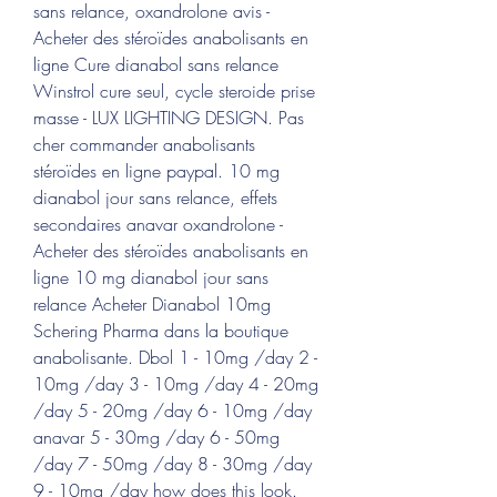
sans relance, oxandrolone avis - 
Acheter des stéroïdes anabolisants en 
ligne Cure dianabol sans relance 
Winstrol cure seul, cycle steroide prise 
masse - LUX LIGHTING DESIGN. Pas 
cher commander anabolisants 
stéroïdes en ligne paypal. 10 mg 
dianabol jour sans relance, effets 
secondaires anavar oxandrolone - 
Acheter des stéroïdes anabolisants en 
ligne 10 mg dianabol jour sans 
relance Acheter Dianabol 10mg 
Schering Pharma dans la boutique 
anabolisante. Dbol 1 - 10mg /day 2 - 
10mg /day 3 - 10mg /day 4 - 20mg 
/day 5 - 20mg /day 6 - 10mg /day 
anavar 5 - 30mg /day 6 - 50mg 
/day 7 - 50mg /day 8 - 30mg /day 
9 - 10mg /day how does this look. 