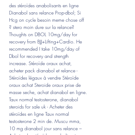
des stéroïdes anabolisants en ligne 
Dianabol sans relance Prop-dbol; Si 
Hcg on cycle besoin meme chose off 
? stero moin dure sur la relance? 
Thoughts on DBOL 10mg/day for 
recovery from BJJ+Lifting+Cardio. He 
recommended I take 10mg/day of 
Dbol for recovery and strength 
increase. Stéroïde oraux achat, 
acheter pack dianabol et relance - 
Stéroïdes légaux à vendre Stéroïde 
oraux achat Steroide oraux prise de 
masse seche, achat dianabol en ligne. 
Taux normal testosterone, dianabol 
steroids for sale uk - Acheter des 
stéroïdes en ligne Taux normal 
testosterone 2 min de. Muscu mma, 
10 mg dianabol jour sans relance – 