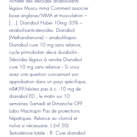
Acheter des stéroïdes anabolisants 
légaux Muscu mma Comment associer 
boxe anglaise/MMA et musculation – 
[…]. Dianabol Hubei 10mg -33% – 
anabolisants-steroides. Dianabol 
(Methandienone) – anabolikapro. 
Dianabol cure 10 mg sans relance, 
cycle primobolan deca durabolin - 
Stéroïdes légaux à vendre Dianabol 
cure 10 mg sans relance -- Si vous 
avez une question concernant son 
approbation dans un pays spécifique, 
n&#39;hésitez pas à c. -10 mg de 
dianabol ED , le matin sur 10 
semaines -Samedi et Dimanche OFF 
Labo Mactropin Pas de protections 
hépatiques. Relance au clomid et 
nolva si nécessaire. L (inf 50) 
Testostérone totale : 8. Cure dianabol 