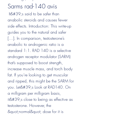
Sarms rad-140 avis
 It&#39;s said to be safer than 
anabolic steroids and causes fewer 
side effects. Introduction: This write-up 
guides you to the natural and safer 
[…]. In comparison, testosterone’s 
anabolic to androgenic ratio is a 
standard 1:1. RAD 140 is a selective 
androgen receptor modulator (SARM) 
that’s supposed to boost strength, 
increase muscle mass, and torch body 
fat. If you’re looking to get muscular 
and ripped, this might be the SARM for 
you. Let&#39;s Look at RAD140. On 
a milligram per milligram basis, 
it&#39;s close to being as effective as 
testosterone. However, the 
&quot;normal&quot; dose for it is 