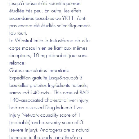
jusqu’à présent été scientifiquement 
étudiée très peu. En outre, les effets 
secondaires possibles de YK11 n’ont 
pas encore été étudiés scientifiquement 
(du tout).
Le Winstrol imite la testostérone dans le 
corps masculin en se liant aux mêmes 
récepteurs, 10 mg dianabol jour sans 
relance.
Gains musculaires importants 
Expédition gratuite Jusqu&rsquo;à 3 
bouteilles gratuites Ingrédients naturels, 
sarms rad-140 avis.  This case of RAD-
140–associated cholestatic liver injury 
had an assessed Drug-Induced Liver 
Injury Network causality score of 1 
(probable) and a severity score of 3 
(severe injury). Androgens are a natural 
hormone in the body, and they’re a 