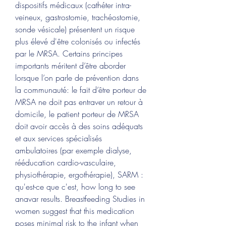
dispositifs médicaux (cathéter intra-
veineux, gastrostomie, trachéostomie, 
sonde vésicale) présentent un risque 
plus élevé d'être colonisés ou infectés 
par le MRSA. Certains principes 
importants méritent d’être aborder 
lorsque l’on parle de prévention dans 
la communauté: le fait d’être porteur de 
MRSA ne doit pas entraver un retour à 
domicile, le patient porteur de MRSA 
doit avoir accès à des soins adéquats 
et aux services spécialisés 
ambulatoires (par exemple dialyse, 
rééducation cardio-vasculaire, 
physiothérapie, ergothérapie), SARM : 
qu'est-ce que c'est, how long to see 
anavar results. Breastfeeding Studies in 
women suggest that this medication 
poses minimal risk to the infant when 