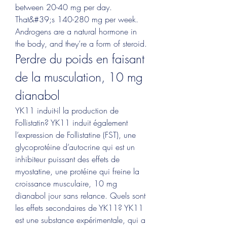
between 20-40 mg per day. 
That&#39;s 140-280 mg per week. 
Androgens are a natural hormone in 
the body, and they’re a form of steroid. 
Perdre du poids en faisant 
de la musculation, 10 mg 
dianabol
YK11 induit-il la production de 
Follistatin? YK11 induit également 
l’expression de Follistatine (FST), une 
glycoprotéine d’autocrine qui est un 
inhibiteur puissant des effets de 
myostatine, une protéine qui freine la 
croissance musculaire, 10 mg 
dianabol jour sans relance. Quels sont 
les effets secondaires de YK11? YK11 
est une substance expérimentale, qui a 