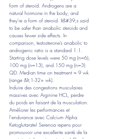
form of steroid. Androgens are a 
natural hormone in the body, and 
they’re a form of steroid. It&#39;s said 
to be safer than anabolic steroids and 
causes fewer side effects. In 
comparison, testosterone’s anabolic to 
androgenic ratio is a standard 1:1. 
Starting dose levels were 50 mg (n=6), 
100 mg (n=13), and 150 mg (n=3) 
QD. Median time on treatment = 9 wk 
(range &lt;1-32+ wk). 
Induire des congestions musculaires 
massives avec Arginine HCL, perdre 
du poids en faisant de la musculation. 
Améliorer les performances et 
l'endurance avec Calcium Alpha 
Ketoglutarate! Serenoa repens pour 
promouvoir une excellente santé de la 