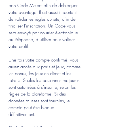
bon Code Melbet afin de débloquer 
votre avantage. Il est aussi important 
de valider les règles du site, afin de 
finaliser l'inscription. Un Code vous 
sera envoyé par courrier électronique 
ou téléphone, à utiliser pour valider 
votre profil.
Une fois votre compte confirmé, vous 
aurez accès aux paris et jeux, comme 
les bonus, les jeux en direct et les 
retraits. Seules les personnes majeures 
sont autorisées à s’inscrire, selon les 
règles de la plateforme. Si des 
données fausses sont fournies, le 
compte peut être bloqué 
définitivement.