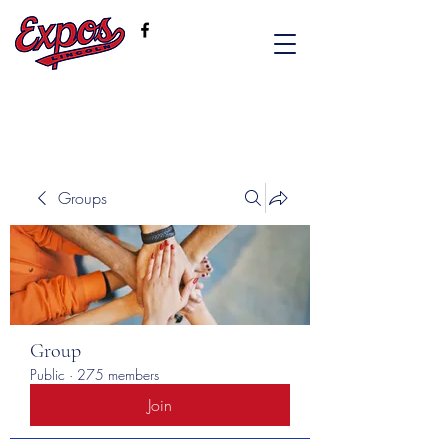
Groups
Group
Public
·
275 members
Join