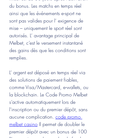
du bonus. Les matchs en temps réel 
ainsi que les événements e-sport ne 
sont pas valides pour l’ exigence de 
mise – uniquement le sport réel sont 
autorisés. L’ avantage principal de 
Melbet, c’est le versement instantané 
des gains dès que les conditions sont 
remplies.
L’ argent est déposé en temps réel via 
des solutions de paiement fiables, 
comme Visa/Mastercard, e-wallets, ou 
la blockchain. Le Code Promo Melbet 
s’active automatiquement lors de 
l’inscription ou du premier dépôt, sans 
aucune complication. 
code promo 
melbet casino
 Il permet de doubler le 
premier dépôt avec un bonus de 100 