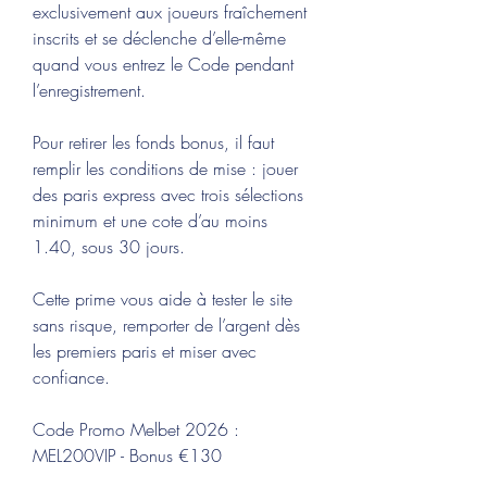
exclusivement aux joueurs fraîchement 
inscrits et se déclenche d’elle-même 
quand vous entrez le Code pendant 
l’enregistrement.
Pour retirer les fonds bonus, il faut 
remplir les conditions de mise : jouer 
des paris express avec trois sélections 
minimum et une cote d’au moins 
1.40, sous 30 jours.
Cette prime vous aide à tester le site 
sans risque, remporter de l’argent dès 
les premiers paris et miser avec 
confiance.
Code Promo Melbet 2026 : 
MEL200VIP - Bonus €130