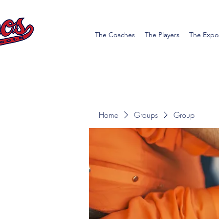
The Coaches
The Players
The Expo
Home
Groups
Group