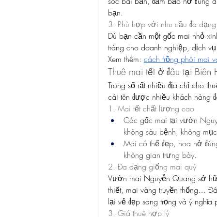
sóc bài bản, đảm bảo nở đúng dịp
bạn.
3. Phù hợp với nhu cầu đa dạng
Dù bạn cần một gốc mai nhỏ xin
tráng cho doanh nghiệp, dịch vụ 
Xem thêm: 
cách trồng phôi mai 
Thuê mai tết ở đâu tại Biê
Trong số rất nhiều địa chỉ cho t
cái tên được nhiều khách hàng đ
1. Mai tết chất lượng cao
Các gốc mai tại vườn Nguy
không sâu bệnh, không mục 
Mai có thế đẹp, hoa nở đúng
không gian trưng bày.
2. Đa dạng giống mai quý
Vườn mai Nguyễn Quang sở hữu n
thiết, mai vàng truyền thống… Đ
lại vẻ đẹp sang trọng và ý nghĩa 
3. Giá thuê hợp lý