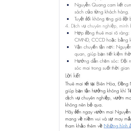
Nguyễn Quang cam kết cung 
sách của từng khách hàng.
Tuyệt đối không tăng giá đột
4. Dịch vụ chuyên nghiệp, minh
Hợp đồng thuê mai rõ ràng:
CMND, CCCD hoặc bằng lái
Vận chuyển tận nơi: Nguyễn
quan, giúp bạn tiết kiệm thờ
Hướng dẫn chăm sóc: Đội ng
sóc mai trong suốt thời gian 
Lời kết
Thuê mai tết tại Biên Hòa, Đồng
giúp bạn tận hưởng không khí Tế
dịch vụ chuyên nghiệp, vườn ma
không nên bỏ qua.
Hãy đến ngay vườn mai Nguyễn 
mang về niềm vui và sự may mắn 
tham khảo thêm về 
Những hình ả