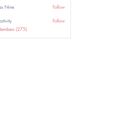
ss Nine
Follow
rtivity
Follow
Members (275)