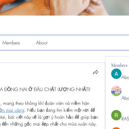
Members
About
Members
Abd
HÒA ĐỒNG NAI Ở ĐÂU CHẤT LƯỢNG NHẤT?
Abd
, mang theo không khí đoàn viên và niềm hân 
ờn mai vàng
. Nếu bạn đang tìm kiếm một nơi để 
Nai, bài viết này sẽ là gợi ý hoàn hảo để giúp bạn 
RAS
ng đến những gốc mai đẹp nhất cho mùa xuân này.