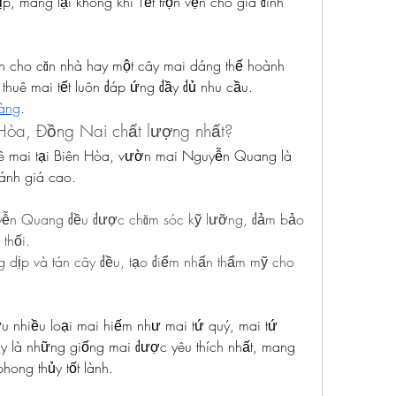
, mang lại không khí Tết trọn vẹn cho gia đình 
h cho căn nhà hay một cây mai dáng thế hoành 
thuê mai tết luôn đáp ứng đầy đủ nhu cầu.
vàng
.
n Hòa, Đồng Nai chất lượng nhất?
huê mai tại Biên Hòa, vườn mai Nguyễn Quang là 
ánh giá cao.
ễn Quang đều được chăm sóc kỹ lưỡng, đảm bảo 
thối.
 dịp và tán cây đều, tạo điểm nhấn thẩm mỹ cho 
hiều loại mai hiếm như mai tứ quý, mai tứ 
ây là những giống mai được yêu thích nhất, mang 
phong thủy tốt lành.