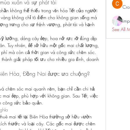
mùa xuân và sự phát tài
Cro
phần không thể thiếu trong văn hóa Tết của người 
i vàng không chỉ tô điểm cho không gian sống mà 
impo
ợng trưng cho sự thịnh vượng, phát tài và hạnh 
See All 
 lưỡng, dáng cây đẹp, hoa nở rực rỡ đúng dịp 
uân. Tuy nhiên, để sở hữu một gốc mai chất lượng, 
i phí mà còn cả thời gian và công sức chăm sóc. 
rở thành giải pháp tối ưu cho nhiều gia đình, doanh 
t Biên Hòa, Đồng Nai được ưa chuộng?
 và chăm sóc mai quanh năm, bạn chỉ cần chi trả 
c mai đẹp, phù hợp với không gian. Sau Tết, việc 
iệm công sức bảo quản.
ghĩa
huê mai tết tại Biên Hòa thường sở hữu vườn 
kích thước và loại cây. Các gốc mai được chăm 