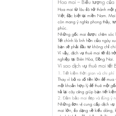
Hoa mai – Biểu tượng của 
Hoa mai từ lâu đã trở thành một 
Việt, đặc biệt tại miền Nam. Ma
còn mang ý nghĩa phong thủy, tư
phúc.
Những gốc mai được chăm sóc kỹ
Tết chính là linh hồn của ngày x
bạn sẽ phải đầu tư không chỉ ch
Vì vậy, dịch vụ thuê mai tết đã t
nghiệp tại Biên Hòa, Đồng Nai.
Vì sao dịch vụ thuê mai tế
1. Tiết kiệm thời gian và chi phí
Thay vì bỏ ra số tiền lớn để mua
một khoản hợp lý để thuê một gố
trả lại cây cũng giúp bạn tiết k
2. Đảm bảo mai đẹp và đúng ý n
Những đơn vị cung cấp dịch vụ t
mai lớn, đa dạng về kiểu dáng, 