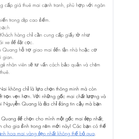
cấp giá thuê mai cạnh tranh, phù hợp với ngân 
 biến trong dịp cao điểm.
 bạch
 Khách hàng chỉ cần cung cấp giấy tờ như 
 xe để đặt cọc.
 Quang hỗ trợ giao mai đến tận nhà hoặc cơ 
i gian.
ũ nhân viên sẽ tư vấn cách bảo quản và chăm 
thuê.
 Nai không chỉ là lựa chọn thông minh mà còn 
t trọn vẹn hơn. Với những gốc mai chất lượng và 
i Nguyễn Quang là địa chỉ đáng tin cậy mà bạn 
Quang để chọn cho mình một gốc mai đẹp nhất, 
cho gia đình trong năm mới này! Các bạn có thể 
nh hoa mai vàng đẹp nhất không thể bỏ qua
.