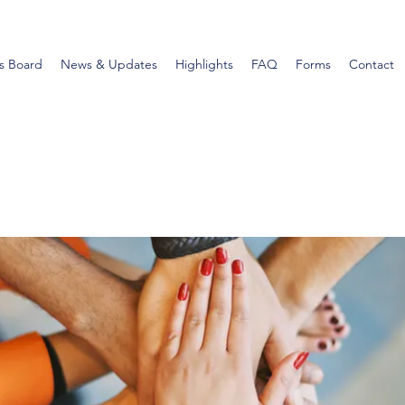
s Board
News & Updates
Highlights
FAQ
Forms
Contact