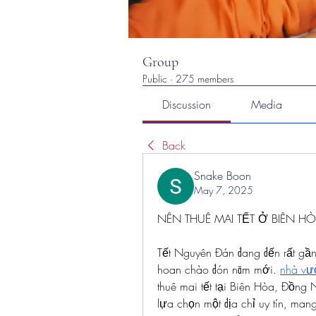
Group
Public
·
275 members
Discussion
Media
Back
Snake Boon
May 7, 2025
NÊN THUÊ MAI TẾT Ở BIÊN 
Tết Nguyên Đán đang đến rất gần
hoan chào đón năm mới. 
nhà vư
thuê mai tết tại Biên Hòa, Đồng 
lựa chọn một địa chỉ uy tín, ma