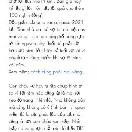
chở tới tận nhà (4 km). Bán giá này 
thì lấy gì lời, tôi thấy tội quá cho thêm 
100 nghìn đồng".
Độc giả nickname santa.klause.2021 
kể: "Sân nhà ba má vợ tôi có một cây 
mai vàng, năm nào cũng trổ bông rực 
rỡ kín nguyên cây. Tuổi nó phải cỡ 
hơn 40 năm, lớn hơn cả tuổi vợ tôi vì 
cây được trồng trước khi vợ tôi sinh 
vài năm.
Xem thêm: 
cách trồng phôi mai vàng
.
Con cháu về hay tụ tập chụp hình ở 
đó vì Tết năm nào cũng lặt lá mai rồi 
treo đồ trang trí lên đó. Nhà không bán 
mà cũng không có ý định bán, vì quan 
niệm đó là căn phúc lộc của cả nhà, 
cũng là nơi con cháu xum vầy. Nhìn 
thấy nó vàng rực mỗi năm là thấy Tết".