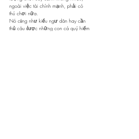
ngoài việc tài chính mạnh, phải có 
thú chơi nữa.
Nó cũng như kiểu ngư dân hay cần 
thủ câu được những con cá quý hiếm 
bán giá bạc tỷ cho những người 
thích những thứ độc lạ. Còn phải chờ 
20 năm để có vài trăm triệu thì cũng 
không phải là cái gì đó quá phải để 
tâm". Các bạn có thể tham khảo thêm 
về 
Những hình ảnh hoa mai vàng 
đẹp nhất không thể bỏ qua
.
0
0
1
Write a comment...