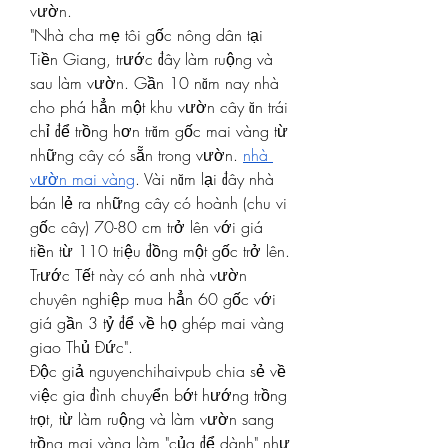
vườn.
"Nhà cha mẹ tôi gốc nông dân tại 
Tiền Giang, trước đây làm ruộng và 
sau làm vườn. Gần 10 năm nay nhà 
cho phá hẳn một khu vườn cây ăn trái 
chỉ để trồng hơn trăm gốc mai vàng từ 
những cây có sẵn trong vườn. 
nhà 
vườn mai vàng
. Vài năm lại đây nhà 
bán lẻ ra những cây có hoành (chu vi 
gốc cây) 70-80 cm trở lên với giá 
tiền từ 110 triệu đồng một gốc trở lên. 
Trước Tết này có anh nhà vườn 
chuyên nghiệp mua hẳn 60 gốc với 
giá gần 3 tỷ để về họ ghép mai vàng 
giao Thủ Đức".
Độc giả nguyenchihaivpub chia sẻ về 
việc gia đình chuyển bớt hướng trồng 
trọt, từ làm ruộng và làm vườn sang 
trồng mai vàng làm "của để dành" như 