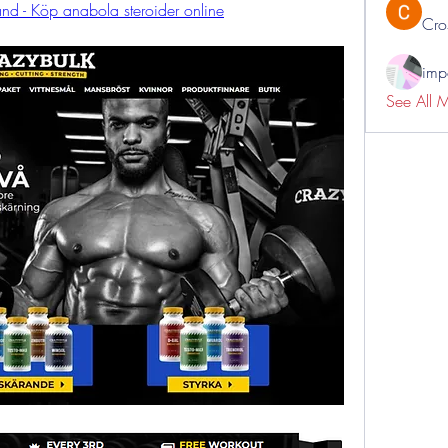
nd - Köp anabola steroider online
Cro
impo
See All 