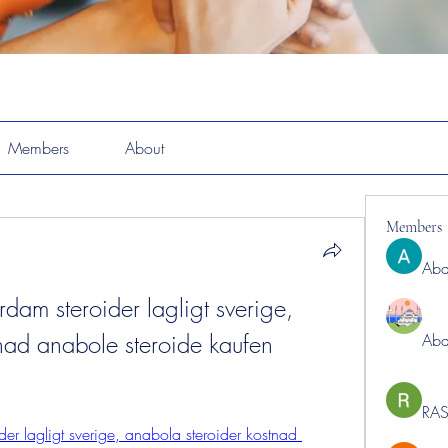
Members
About
Members
Abd
dam steroider lagligt sverige, 
nad anabole steroide kaufen 
Abd
RAS
er lagligt sverige, anabola steroider kostnad 