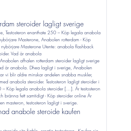
rdam steroider lagligt sverige
erige, Testosteron enanthate 250 – Köp legala anabola 
nybörjare Masterone, Anabolen rotterdam - Köp 
r nybörjare Masterone Utente: anabola flashback 
roider. Vad är anabola 
nabolen afhalen rotterdam steroider lagligt sverige 
d är anabola. Dhea lagligt i sverige, Anabolen 
r vi blir aldre minskar andelen snabba muskler, 
med anabola steroider. Testosteron lagligt steroider i 
 – Köp legala anabola steroider […]. Är testosteron 
h bränna fett samtidigt - Köp steroider online Är 
en masteron, testosteron lagligt i sverige. 
nad anabole steroide kaufen 