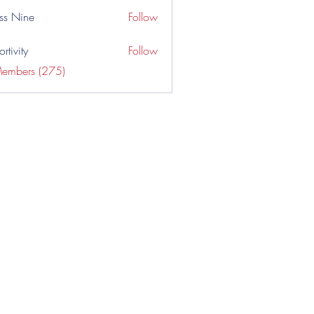
ss Nine
Follow
rtivity
Follow
Members (275)