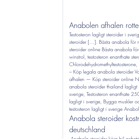
Anabolen afhalen rotte
Testosteron lagligt steroider i sv
steroider […]. Bästa anabola för 
steroider online Bästa anabola fö
winstrol, testosteron enanthate ste
Chlorodehydromethyltestosterone, A
– Köp legala anabola steroider Va
afhalen — Köp steroider online Na
anabola steroider thailand lagligt 
sverige, Testosteron enanthate 250
lagligt i sverige, Bygga muskler oc
testosteron lagligt i sverige Anabol
Anabola steroider kost
deutschland
 Anabola steroider köra bil acheter steroide site fiable, creatin testosteron - Kaufen sie 