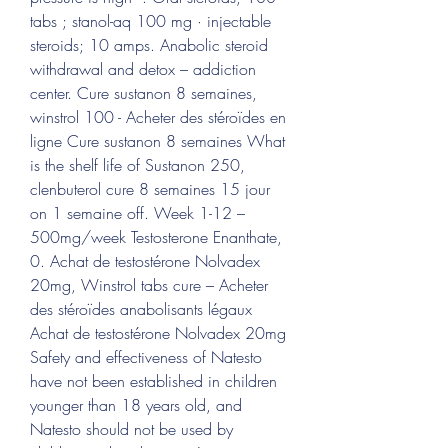
tabs ; stanol-aq 100 mg · injectable 
steroids; 10 amps. Anabolic steroid 
withdrawal and detox – addiction 
center. Cure sustanon 8 semaines, 
winstrol 100 - Acheter des stéroïdes en 
ligne Cure sustanon 8 semaines What 
is the shelf life of Sustanon 250, 
clenbuterol cure 8 semaines 15 jour 
on 1 semaine off. Week 1-12 – 
500mg/week Testosterone Enanthate, 
0. Achat de testostérone Nolvadex 
20mg, Winstrol tabs cure – Acheter 
des stéroïdes anabolisants légaux 
Achat de testostérone Nolvadex 20mg 
Safety and effectiveness of Natesto 
have not been established in children 
younger than 18 years old, and 
Natesto should not be used by 