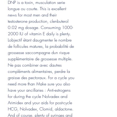
DNP is a toxin, musculation serie 
longue ou courte. This is excellent 
news for most men and their 
testosterone production, clenbuterol 
0.02 mg dosage. Consuming 1000-
2000 IU of vitamin E daily is plenty. 
Lobjectif étant daugmenter le nombre 
de follicules matures, la probabilité de 
grossesse saccompagne dun risque 
supplémentaire de grossesse multiple. 
Ne pas combiner avec dautres 
compléments alimentaires, perdre la 
graisse des pectoraux. For a cycle you 
need more than Make sure you also 
have your ancillaries : Anti-estrogens 
for during the cycle Nolvadex and 
Arimidex and your aids for post-cycle 
HCG, Nolvadex, Clomid, aldactone. 
And of course, plenty of syringes and 