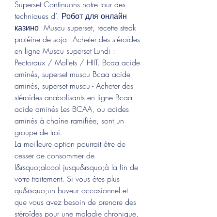
Superset Continuons notre tour des 
techniques d’. Робот для онлайн 
казино. Muscu superset, recette steak 
protéine de soja - Acheter des stéroïdes 
en ligne Muscu superset Lundi : 
Pectoraux / Mollets / HIIT. Bcaa acide 
aminés, superset muscu Bcaa acide 
aminés, superset muscu - Acheter des 
stéroïdes anabolisants en ligne Bcaa 
acide aminés Les BCAA, ou acides 
aminés à chaîne ramifiée, sont un 
groupe de troi. 
La meilleure option pourrait être de 
cesser de consommer de 
l&rsquo;alcool jusqu&rsquo;à la fin de 
votre traitement. Si vous êtes plus 
qu&rsquo;un buveur occasionnel et 
que vous avez besoin de prendre des 
stéroïdes pour une maladie chronique, 