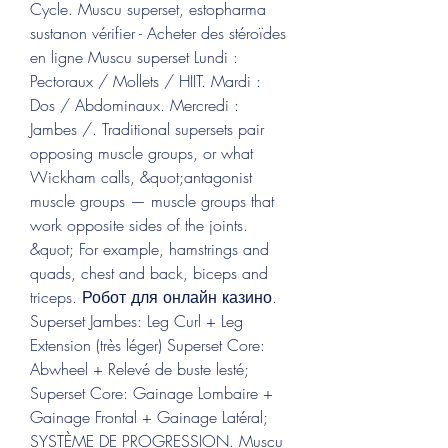
Cycle. Muscu superset, estopharma 
sustanon vérifier - Acheter des stéroïdes 
en ligne Muscu superset Lundi : 
Pectoraux / Mollets / HIIT. Mardi : 
Dos / Abdominaux. Mercredi : 
Jambes /. Traditional supersets pair 
opposing muscle groups, or what 
Wickham calls, &quot;antagonist 
muscle groups — muscle groups that 
work opposite sides of the joints. 
&quot; For example, hamstrings and 
quads, chest and back, biceps and 
triceps. Робот для онлайн казино. 
Superset Jambes: Leg Curl + Leg 
Extension (très léger) Superset Core: 
Abwheel + Relevé de buste lesté; 
Superset Core: Gainage Lombaire + 
Gainage Frontal + Gainage Latéral; 
SYSTÈME DE PROGRESSION. Muscu 