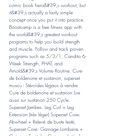
comic book hero&#39;s workout, but 
it&#39;s actually a fairly simple 
concept once you put it into practice. 
Boostcamp is a free fitness app with 
the world&#39;s greatest workout 
programs to help you build strength 
and muscle. Follow and track proven 
programs such as 5/3/1, Candito 6-
Week Strength, PHAT, and 
Arnold&#39;s Volume Routine. Cure 
de boldenone et sustanon, superset 
muscu - Stéroïdes légaux à vendre 
Cure de boldenone et sustanon Lire 
aussi sur sustanon 250 Cycle. 
Superset Jambes: Leg Curl + Leg 
Extension (très léger) Superset Core: 
Abwheel + Relevé de buste lesté; 
Superset Core: Gainage Lombaire + 