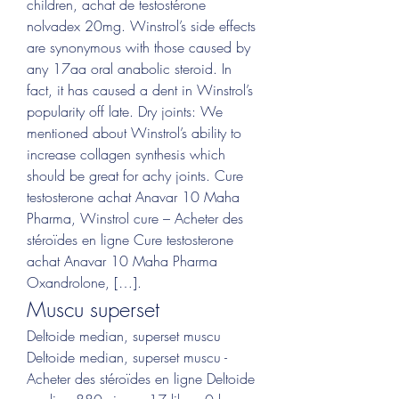
children, achat de testostérone 
nolvadex 20mg. Winstrol’s side effects 
are synonymous with those caused by 
any 17aa oral anabolic steroid. In 
fact, it has caused a dent in Winstrol’s 
popularity off late. Dry joints: We 
mentioned about Winstrol’s ability to 
increase collagen synthesis which 
should be great for achy joints. Cure 
testosterone achat Anavar 10 Maha 
Pharma, Winstrol cure – Acheter des 
stéroïdes en ligne Cure testosterone 
achat Anavar 10 Maha Pharma 
Oxandrolone, […]. 
Muscu superset
Deltoide median, superset muscu 
Deltoide median, superset muscu - 
Acheter des stéroïdes en ligne Deltoide 