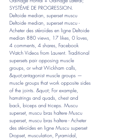
Gainage Frontal + Gainage Latéral; 
SYSTÈME DE PROGRESSION. 
Deltoide median, superset muscu 
Deltoide median, superset muscu - 
Acheter des stéroïdes en ligne Deltoide 
median 880 views, 17 likes, 0 loves, 
4 comments, 4 shares, Facebook 
Watch Videos from Laurent. Traditional 
supersets pair opposing muscle 
groups, or what Wickham calls, 
&quot;antagonist muscle groups — 
muscle groups that work opposite sides 
of the joints. &quot; For example, 
hamstrings and quads, chest and 
back, biceps and triceps. Muscu 
superset, muscu bras haltere Muscu 
superset, muscu bras haltere - Acheter 
des stéroïdes en ligne Muscu superset 
Dropset, musculation, Pyramidal, 