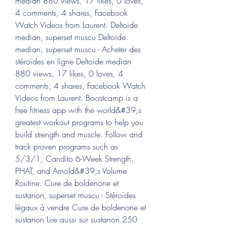
median 880 views, 17 likes, 0 loves, 
4 comments, 4 shares, Facebook 
Watch Videos from Laurent. Deltoide 
median, superset muscu Deltoide 
median, superset muscu - Acheter des 
stéroïdes en ligne Deltoide median 
880 views, 17 likes, 0 loves, 4 
comments, 4 shares, Facebook Watch 
Videos from Laurent. Boostcamp is a 
free fitness app with the world&#39;s 
greatest workout programs to help you 
build strength and muscle. Follow and 
track proven programs such as 
5/3/1, Candito 6-Week Strength, 
PHAT, and Arnold&#39;s Volume 
Routine. Cure de boldenone et 
sustanon, superset muscu - Stéroïdes 
légaux à vendre Cure de boldenone et 
sustanon Lire aussi sur sustanon 250 