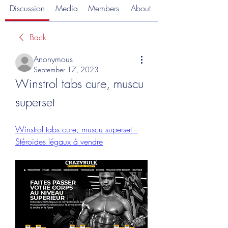
Discussion
Media
Members
About
Back
Anonymous
September 17, 2023
Winstrol tabs cure, muscu 
superset
Winstrol tabs cure, muscu superset - 
Stéroïdes légaux à vendre