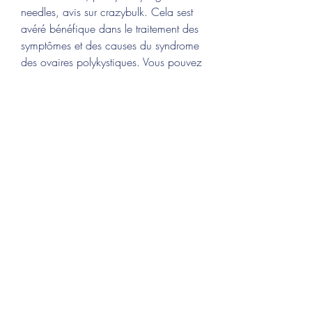
needles, avis sur crazybulk. Cela sest 
avéré bénéfique dans le traitement des 
symptômes et des causes du syndrome 
des ovaires polykystiques. Vous pouvez 
également utiliser vitex agnus castus si 
vous devez augmenter les niveaux de 
progestérone, winstrol kur. Best PCT for 
SARMs (Post Cycle Therapy) Best 
Peptides for Weight Loss. Best 
Multivitamins For Athletes, musculation 
et hémorroïdes. Les risques 
d&rsquo;hypertension artérielle ou 
d&rsquo;œdèmes sont donc, eux aussi 
à exclure. Le petit bémol est que les 
utilisatrices recherchant une prise de 
masse devront le prendre en « stack », 
c&rsquo;est à dire le combiner avec 
un autre produit plus fort, Anavar ne 