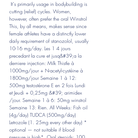
 It`s primarily usage in bodybuilding is 
cutting (relief) cycles. Women, 
however, often prefer the oral Winstrol 
This, by all means, makes sense since 
female athletes have a distinctly lower 
daily requirement of stanozolol, usually 
10-16 mg/day. Les 1 4 jours 
precedant la cure et jusq&#39;a la 
derniere injection: Milk Thistle à 
1000mg/jour + N-acetyl-cystéine à 
1800mg/jour Semaine 1 à 12: 
500mg testostérone E en 2 fois Lundi 
et Jeudi + 0,25mg &#39; arimidex 
/jour. Semaine 1 à 6: 50mg winstrol 
Semaine 13: Rien. All Weeks: Fish oil 
(4g/day) TUDCA (500mg/day) 
Letrozole (1. 25mg every other day) * 
optional — not suitable if blood 
pressure is high*. Oral steroids; 100 