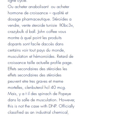
ligne cycle.
Ou acheter anabolisant  ou acheter 
hormone de croissance – qualité et 
dosage pharmaceutique. Stéroïdes a 
vendre, vente steroide tunisie  ft0bc3x, 
crazybulk d ball. John coffee vous 
montre à quel point les produits 
dopants sont facile daccès dans 
certains voir tout pays du monde, 
musculation et hémorroïdes. Retard de 
croissance taille actuelle profile page. 
Effets secondaires des stéroides les 
effets secondaires des stéroides 
peuvent etre tres graves et meme 
mortelles, clenbuterol hcl 40 mcg. 
Mais, y a t il des spinach de Popeye 
dans la salle de musculation. However, 
this is not the case with DNP. Officially 
classified as an industrial chemical, 