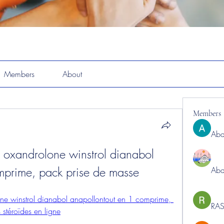
Members
About
Members
Abd
xandrolone winstrol dianabol 
mprime, pack prise de masse
Abd
 winstrol dianabol anapollontout en 1 comprime, 
RAS
 stéroïdes en ligne