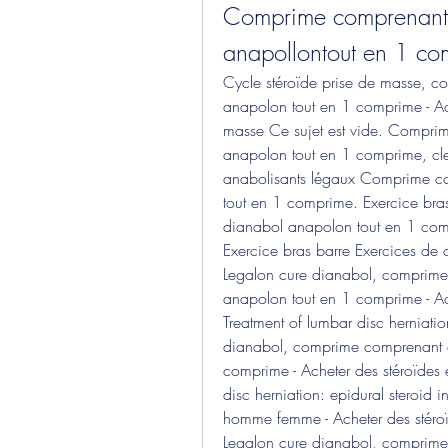
Comprime comprenant o
anapollontout en 1 co
Cycle stéroïde prise de masse, c
anapolon tout en 1 comprime - Ach
masse Ce sujet est vide. Comprim
anapolon tout en 1 comprime, clenb
anabolisants légaux Comprime co
tout en 1 comprime. Exercice bra
dianabol anapolon tout en 1 compr
Exercice bras barre Exercices de c
Legalon cure dianabol, comprime
anapolon tout en 1 comprime - Ach
Treatment of lumbar disc herniatio
dianabol, comprime comprenant o
comprime - Acheter des stéroïdes 
disc herniation: epidural steroid 
homme femme - Acheter des stéroïd
Legalon cure dianabol, comprime