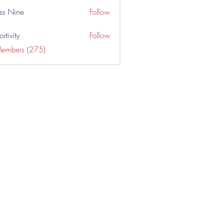
ss Nine
Follow
rtivity
Follow
Members (275)