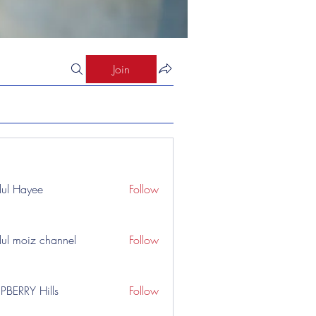
Join
ul Hayee
Follow
ul moiz channel
Follow
PBERRY Hills
Follow