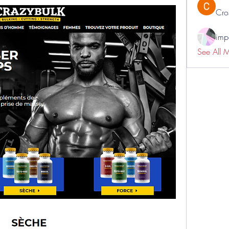
Cro
impo
See All 