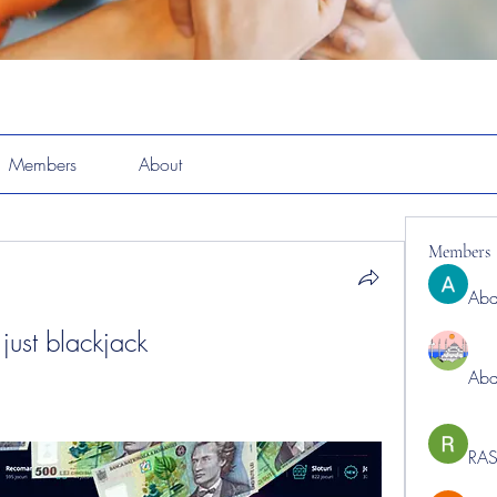
Members
About
Members
Abd
 just blackjack
Abd
RAS