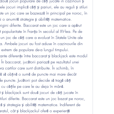
două jocuri populare de cărți jucate în cazinouri și 
 jocuri implică cărți și pariuri, ele au reguli și stiluri 
ste un joc care se bazează în principal pe noroc, în 
 o anumită strategie și abilități matematice.
igini diferite. Baccarat este un joc care a apărut 
t popularitate în Franța în secolul al XV-lea. Pe de 
 un joc de cărți care a evoluat în Statele Unite ale 
lea. Ambele jocuri au fost aduse în cazinourile din 
t extrem de populare de-a lungul timpului.
nte diferențe între baccarat și blackjack este modul 
 În baccarat, jucătorii pariază pe rezultatul unei 
a cartilor care sunt distribuite. În schimb, în 
rcă să obțină o sumă de puncte mai mare decât 
e puncte. Jucătorii pot decide să tragă cărți 
 cu cărțile pe care le au deja în mână.
și blackjack sunt două jocuri de cărți jucate în 
stiluri diferite. Baccarat este un joc bazat pe noroc, 
și strategie și abilități matematice. Indiferent de 
ratul, cât și blackjackul oferă o experiență 