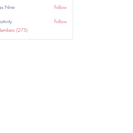
ss Nine
Follow
rtivity
Follow
Members (275)