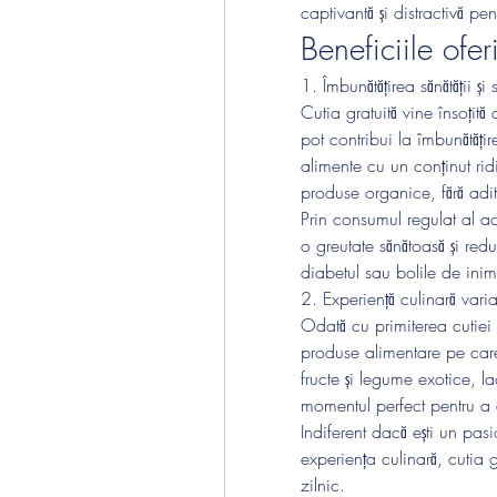
captivantă și distractivă pen
Beneficiile ofer
1. Îmbunătățirea sănătății și
Cutia gratuită vine însoțită
pot contribui la îmbunătățire
alimente cu un conținut rid
produse organice, fără adit
Prin consumul regulat al ac
o greutate sănătoasă și redu
diabetul sau bolile de inim
2. Experiență culinară varia
Odată cu primiterea cutiei 
produse alimentare pe care 
fructe și legume exotice, la
momentul perfect pentru a 
Indiferent dacă ești un pasio
experiența culinară, cutia g
zilnic.