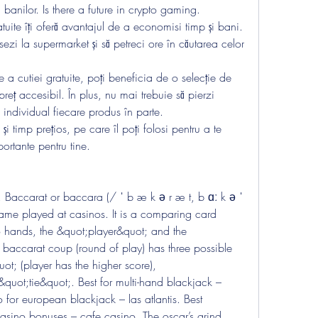
 banilor. Is there a future in crypto gaming.
ite îți oferă avantajul de a economisi timp și bani. 
ezi la supermarket și să petreci ore în căutarea celor 
a cutiei gratuite, poți beneficia de o selecție de 
reț accesibil. În plus, nu mai trebuie să pierzi 
 individual fiecare produs în parte.
și timp prețios, pe care îl poți folosi pentru a te 
portante pentru tine.
game played at casinos. It is a comparing card 
hands, the &quot;player&quot; and the 
baccarat coup (round of play) has three possible 
t; (player has the higher score), 
uot;tie&quot;. Best for multi-hand blackjack – 
o for european blackjack – las atlantis. Best 
asino bonuses – cafe casino. The oscar’s grind 