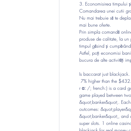
3. Economisirea timpului și
Comandarea unei cutii gratu
Nu mai trebuie să te deplas
mai bune oferte.
Prin simpla comandă online 
produse de calitate, la un p
timpul găsind și cumpărând
Astfel, poți economisi bani 
bucura de alte activități im
Is baccarat just blackjack.
 7% higher than the $432. Baccarat or baccara (/ ˈ b æ k ə r æ t, b ɑː k ə ˈ 
r ɑː /; french:) is a card 
game played between two 
&quot;banker&quot;. Each 
outcomes: &quot;player&quo
&quot;banker&quot;, and &q
super slots. 1 online casin
blackjack for real money c