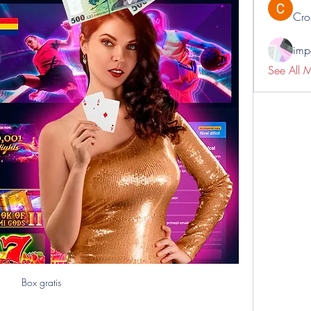
Cro
impo
See All 
Box gratis