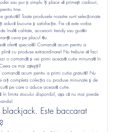
ei sau pur și simplu îți place să primești cadouri, 
 pentru tine.
e gratuită? Toate produsele noastre sunt selecționate 
-ți aducă bucurie și satisfacție. Fie că este vorba 
 înaltă calitate, accesorii trendy sau gustări 
uranță ceva pe placul tău.
astă ofertă specială! Comandă acum pentru a 
, plină cu produse extraordinare! Nu trebuie să faci 
ezi o comandă și vei primi această cutie minunată în 
. Ceea ce mai aștepți?
și comandă acum pentru a primi cutia gratuită! Nu 
e a-ți completa colecția cu produse minunate și de 
ăcută pe care o aduce această cutie.
ă în limita stocului disponibil, așa că nu mai pierde 
manda!
t blackjack. Este baccarat 
?