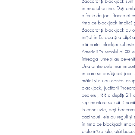
Baccarat și blackjack sunt 
în mediul online. Deși ambele
diferite de joc. Baccarat e
timp ce blackjack implică și
Baccarat și blackjack au or
inițial în Europa și a căpăta
altă parte, blackjackul este
Americii în secolul al XIX-
întreaga lume și au deveni
Una dintre cele mai importa
în care se desfășoară jocul.
mâini și nu au control asupr
blackjack, jucătorii încea
dealerul, fără a depăși 21 d
suplimentare sau să rămână
În concluzie, deși baccarat 
cazinouri, ele au reguli și 
în timp ce blackjack implică 
preferințele tale, atât bacca