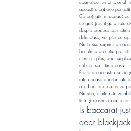
cosmetice, un amator al mod
această ofertă este perfectă
Ce poți găsi în această cuti
cu grijă și sunt garantate să
despre produse cosmetice de
delicioase, vei găsi cu sig
Nu te lăsa surprins de ace
beneficia de cutia gratuită
nimic în plus, doar să plas
cel mai scurt timp posibil
Profită de această ocazie 
rata această oportunitate d
a te bucura de surpriza pl
Nu uita, oferta este valabil
timp și plasează acum co
Is baccarat jus
doar blackjack