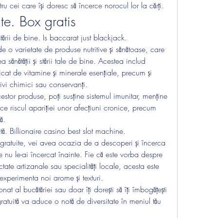
tru cei care își doresc să încerce norocul lor la cărți.
ite. Box gratis
 stării de bine. Is baccarat just blackjack.
 de o varietate de produse nutritive și sănătoase, care 
a sănătății și stării tale de bine. Acestea includ 
icat de vitamine și minerale esențiale, precum și 
ivi chimici sau conservanți.
estor produse, poți susține sistemul imunitar, menține 
ce riscul apariției unor afecțiuni cronice, precum 
ă.
tă. Billionaire casino best slot machine.
gratuite, vei avea ocazia de a descoperi și încerca 
nu le-ai încercat înainte. Fie că este vorba despre 
ctate artizanale sau specialități locale, acesta este 
experimenta noi arome și texturi.
nat al bucătăriei sau doar îți dorești să îți îmbogățești 
ratuită va aduce o notă de diversitate în meniul tău 