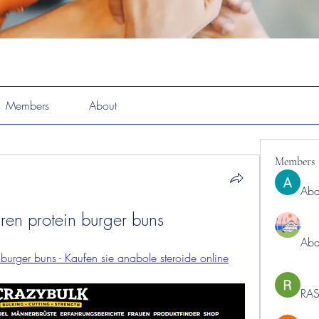
Members
About
Members
Abd
ren protein burger buns
Abd
burger buns - Kaufen sie anabole steroide online
RAS