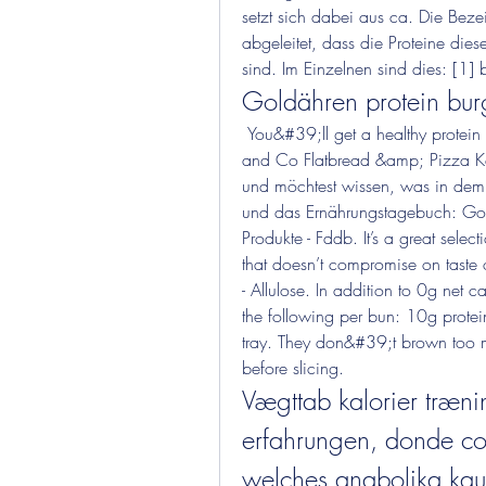
setzt sich dabei aus ca. Die Bez
abgeleitet, dass die Proteine dies
sind. Im Einzelnen sind dies: [1] 
Goldähren protein bur
 You&#39;ll get a healthy protein punch while still curing your burger craving. Keto 
and Co Flatbread &amp; Pizza Ket
und möchtest wissen, was in dem P
und das Ernährungstagebuch: Gold
Produkte - Fddb. It’s a great selec
that doesn’t compromise on taste o
- Allulose. In addition to 0g net 
the following per bun: 10g protei
tray. They don&#39;t brown too m
before slicing. 
Vægttab kalorier trænin
erfahrungen, donde com
welches anabolika kau