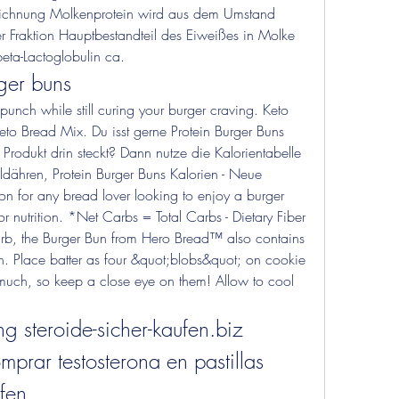
eichnung Molkenprotein wird aus dem Umstand 
er Fraktion Hauptbestandteil des Eiweißes in Molke 
beta-Lactoglobulin ca. 
ger buns
o Bread Mix. Du isst gerne Protein Burger Buns 
rodukt drin steckt? Dann nutze die Kalorientabelle 
ähren, Protein Burger Buns Kalorien - Neue 
tion for any bread lover looking to enjoy a burger 
r nutrition. *Net Carbs = Total Carbs - Dietary Fiber 
carb, the Burger Bun from Hero Bread™ also contains 
n. Place batter as four &quot;blobs&quot; on cookie 
uch, so keep a close eye on them! Allow to cool 
g steroide-sicher-kaufen.biz 
prar testosterona en pastillas 
fen