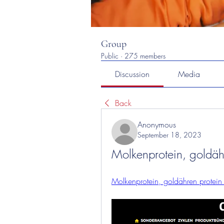
Group
Public
·
275 members
Discussion
Media
Back
Anonymous
September 18, 2023
Molkenprotein, goldäh
Molkenprotein, goldähren protein 